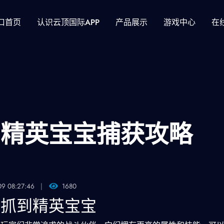
口首页
认识云顶国际APP
产品展示
游戏中心
在
：精英宝宝捕获攻略
09 08:27:46
1680
何抓到精英宝宝