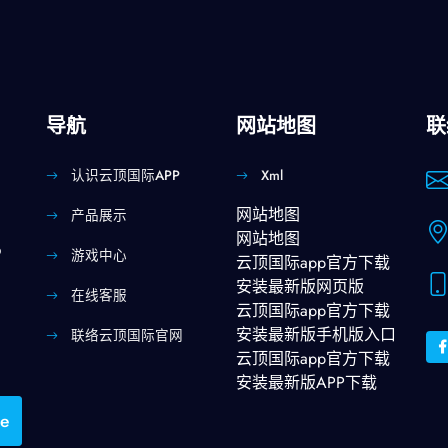
导航
网站地图
联
认识云顶国际APP
Xml
网站地图
产品展示
网站地图
p
游戏中心
云顶国际app官方下载
安装最新版网页版
在线客服
云顶国际app官方下载
安装最新版手机版入口
联络云顶国际官网
云顶国际app官方下载
安装最新版APP下载