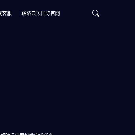
线客服
联络云顶国际官网