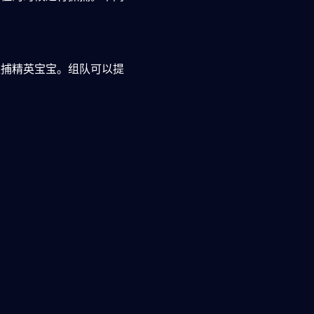
抓捕精英宝宝。组队可以提