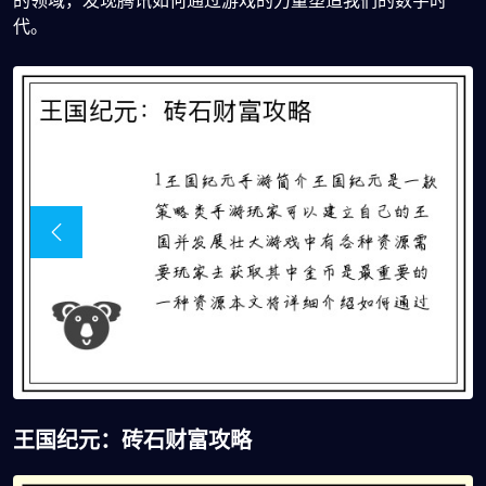
的领域，发现腾讯如何通过游戏的力量塑造我们的数字时
代。
王国纪元：砖石财富攻略