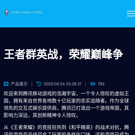
王者群英战，荣耀巅峰争
产品展示
2025-05-26 03:28:31
783
欢迎来到腾讯移动游戏的浩瀚宇宙，一个令人惊叹的虚拟王
国，拥有来自世界各地数十亿玩家的忠实追随者。作为全球
领先的交互式娱乐提供商，腾讯已打造出一个游戏帝国，其
影响力深远，其创新精神令人惊叹。
从《王者荣耀》的竞技狂热到《和平精英》的战术对抗，腾
讯的游戏产品线迎合了玩家的多样化口味。这些游戏已成为