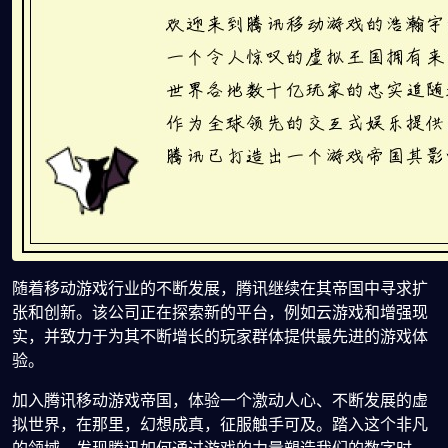
随着移动游戏行业的不断发展，腾讯继续在其帝国中寻求扩
张和创新。该公司正在探索新的平台，例如云游戏和增强现
实，并致力于为其不断增长的玩家群体提供最先进的游戏体
验。
加入腾讯移动游戏帝国，体验一个激动人心、不断发展的虚
拟世界，在那里，幻想成真，征服触手可及。踏入这个非凡