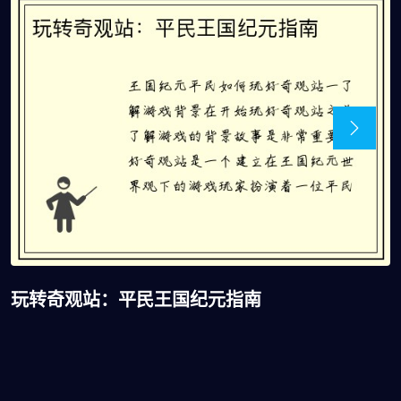
玩转奇观站：平民王国纪元指南